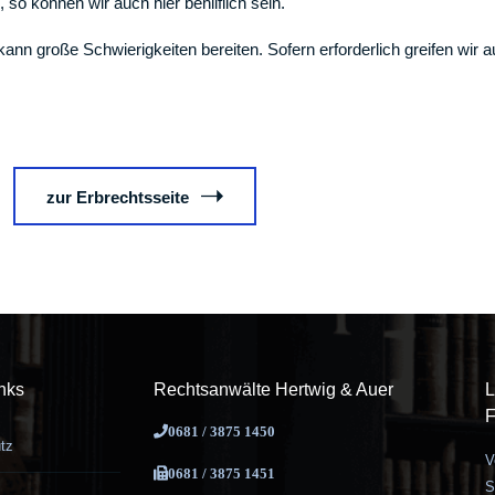
so können wir auch hier behilflich sein.
nn große Schwierigkeiten bereiten. Sofern erforderlich greifen wir a
zur Erbrechtsseite
nks
Rechtsanwälte Hertwig & Auer
L
F
0681 / 3875 1450
tz
V
0681 / 3875 1451
S