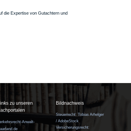
uf die Expertise von Gutachtern und
inks zu unseren
Bildnachweis
achportalen
Steuerrecht: Tobias Arhelger
/ AdobeStock
erkehrsrecht-Anwalt-
Versicherungsrecht:
aarland.de